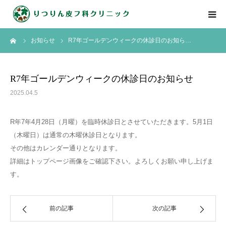
ーム
お知らせ
R7年ゴールデンウィークの休診日のお知ら…
HOME
診療案内
R7年ゴールデンウィークの休診日のお知らせ
2025.04.5
診察中番号
R年7年4月28日（月曜）を臨時休診日とさせていただきます。5月1日
ドクター紹介
（木曜日）は通常の木曜休診日となります。
その他はカレンダー通りとなります。
よくあるご質問
詳細はトップページ画像をご確認下さい。よろしくお願い申し上げま
す。
前の記事
次の記事